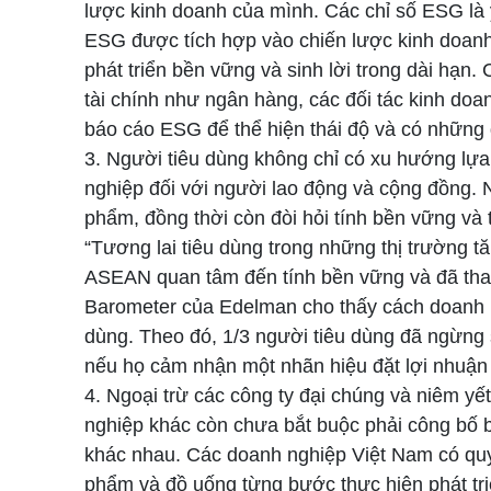
lược kinh doanh của mình. Các chỉ số ESG là 
ESG được tích hợp vào chiến lược kinh doanh 
phát triển bền vững và sinh lời trong dài hạn
tài chính như ngân hàng, các đối tác kinh doa
báo cáo ESG để thể hiện thái độ và có những 
3. Người tiêu dùng không chỉ có xu hướng lự
nghiệp đối với người lao động và cộng đồng. N
phẩm, đồng thời còn đòi hỏi tính bền vững và 
“Tương lai tiêu dùng trong những thị trường
ASEAN quan tâm đến tính bền vững và đã thay 
Barometer của Edelman cho thấy cách doanh n
dùng. Theo đó, 1/3 người tiêu dùng đã ngừng
nếu họ cảm nhận một nhãn hiệu đặt lợi nhuận l
4. Ngoại trừ các công ty đại chúng và niêm 
nghiệp khác còn chưa bắt buộc phải công bố
khác nhau. Các doanh nghiệp Việt Nam có quy
phẩm và đồ uống từng bước thực hiện phát tri