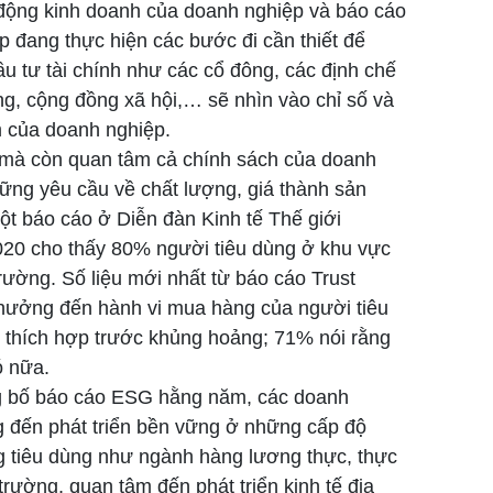
t động kinh doanh của doanh nghiệp và báo cáo
 đang thực hiện các bước đi cần thiết để
u tư tài chính như các cổ đông, các định chế
ng, cộng đồng xã hội,… sẽ nhìn vào chỉ số và
m của doanh nghiệp.
g mà còn quan tâm cả chính sách của doanh
hững yêu cầu về chất lượng, giá thành sản
ột báo cáo ở Diễn đàn Kinh tế Thế giới
020 cho thấy 80% người tiêu dùng ở khu vực
rường. Số liệu mới nhất từ báo cáo Trust
hưởng đến hành vi mua hàng của người tiêu
 thích hợp trước khủng hoảng; 71% nói rằng
ó nữa.
ông bố báo cáo ESG hằng năm, các doanh
 đến phát triển bền vững ở những cấp độ
g tiêu dùng như ngành hàng lương thực, thực
rường, quan tâm đến phát triển kinh tế địa