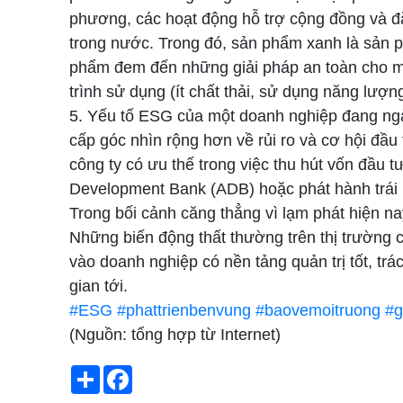
phương, các hoạt động hỗ trợ cộng đồng và đ
trong nước. Trong đó, sản phẩm xanh là sản ph
phẩm đem đến những giải pháp an toàn cho mô
trình sử dụng (ít chất thải, sử dụng năng lượng
5. Yếu tố ESG của một doanh nghiệp đang ngà
cấp góc nhìn rộng hơn về rủi ro và cơ hội đầ
công ty có ưu thế trong việc thu hút vốn đầu 
Development Bank (ADB) hoặc phát hành trái 
Trong bối cảnh căng thẳng vì lạm phát hiện na
Những biến động thất thường trên thị trường 
vào doanh nghiệp có nền tảng quản trị tốt, trá
gian tới.
#ESG
#phattrienbenvung
#baovemoitruong
#g
(Nguồn: tổng hợp từ Internet)
Chia
Facebook
sẻ