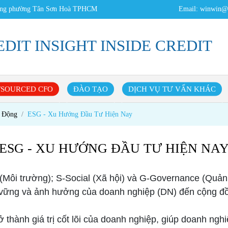
Đằng phường Tân Sơn Hoà TPHCM
Email:
winwin@c
REDIT INSIGHT INSIDE CREDIT
SOURCED CFO
ĐÀO TẠO
DỊCH VỤ TƯ VẤN KHÁC
t Động
ESG - Xu Hướng Đầu Tư Hiện Nay
ESG - XU HƯỚNG ĐẦU TƯ HIỆN NA
 (Môi trường); S-Social (Xã hội) và G-Governance (Quản 
ền vững và ảnh hưởng của doanh nghiệp (DN) đến cộng 
ở thành giá trị cốt lõi của doanh nghiệp, giúp doanh ng