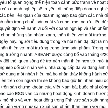
yếu tố quan trọng thể hiện toàn cảnh bức tranh về hoạ
của doanh nghiệp sẽ truyền tải thông điệp doanh nghiệp
. Các bên liên quan của doanh nghiệp bao gồm các nhà đầ
nh nằm trong chuỗi sản xuất và cung ứng, người tiêu dù
quyết định về hành vi đối với doanh nghiệp và sản phẩ
a chọn những sản phẩm xanh, thân thiện với môi trườn
gày nay, người tiêu dùng trong xã hội hiện đại đặt ra n
thân thiện với môi trường trong từng sản phẩm. Trong m
 tăng trưởng nhanh: ASEAN” được công bố vào tháng 6/2
đổi thói quen sống để trở nên thân thiện hơn với môi t
ghiệp đối xử nhân viên, nhà cung cấp đã và đang ảnh 
 sử dụng một nhãn hiệu mà họ nhận thấy không hành xử
ên trên con người thì sẽ không bao giờ tin nhãn hiệu đ
yết trên sàn chứng khoán của Việt Nam bắt buộc phải c
 báo cáo ESG vẫn có những hoạt động kinh doanh hướng
 mô nhỏ và vừa, hoạt động trong lĩnh vực sản xuất hàn
ển bền vững như sản xuất sản phẩm thân thiện với môi t