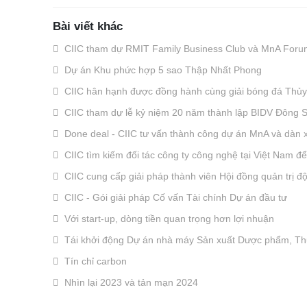
Bài viết khác
CIIC tham dự RMIT Family Business Club và MnA Foru
Dự án Khu phức hợp 5 sao Thập Nhất Phong
CIIC hân hạnh được đồng hành cùng giải bóng đá Thủy 
CIIC tham dự lễ kỷ niệm 20 năm thành lập BIDV Đông 
Done deal - CIIC tư vấn thành công dự án MnA và dàn xế
CIIC tìm kiếm đối tác công ty công nghệ tại Việt Nam đ
CIIC cung cấp giải pháp thành viên Hội đồng quản trị độc
CIIC - Gói giải pháp Cố vấn Tài chính Dự án đầu tư
Với start-up, dòng tiền quan trọng hơn lợi nhuận
Tái khởi động Dự án nhà máy Sản xuất Dược phẩm, T
Tín chỉ carbon
Nhìn lại 2023 và tản mạn 2024