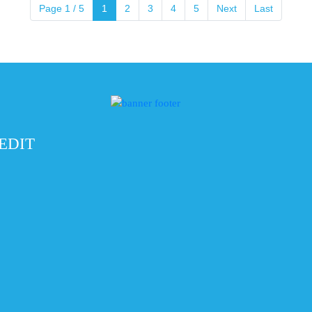
Page 1 / 5
1
2
3
4
5
Next
Last
REDIT