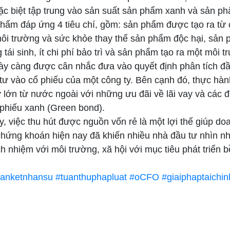
ặc biệt tập trung vào sản suất sản phẩm xanh và sản p
ẩm đáp ứng 4 tiêu chí, gồm: sản phẩm được tạo ra từ cá
i trường và sức khỏe thay thế sản phẩm độc hại, sản 
 tái sinh, ít chi phí bảo trì và sản phẩm tạo ra một môi 
y càng được cân nhắc đưa vào quyết định phân tích đầu
u tư vào cổ phiếu của một công ty. Bên cạnh đó, thực h
tư lớn từ nước ngoài với những ưu đãi về lãi vay và các
phiếu xanh (Green bond).
y, việc thu hút được nguồn vốn rẻ là một lợi thế giúp d
chứng khoán hiện nay đã khiến nhiều nhà đầu tư nhìn nh
ch nhiệm với môi trường, xã hội với mục tiêu phát triển
anketnhansu
#tuanthuphapluat
#oCFO
#giaiphaptaichin