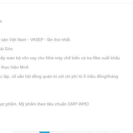
m
sản Việt Nam - VASEP - lần thứ nhất.
Sài Gòn
p toàn bộ vốn vay cho Nhà máy chế biến cá tra fillet xuất khẩu
ể thực hiện MnA
 lập, cố vấn hội đồng quản trị với chi phí từ 5 triệu đồng/tháng
hực phẩm, Mỹ phẩm theo tiêu chuẩn GMP-WHO