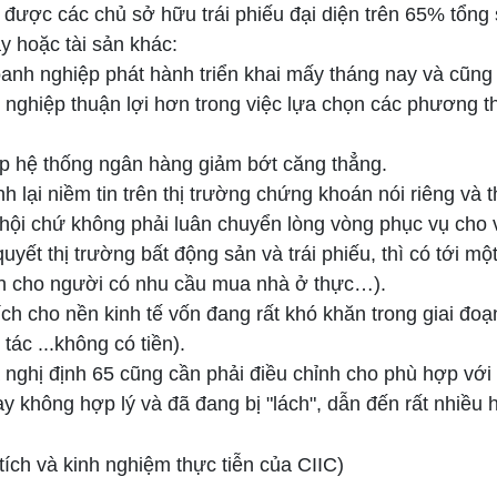
 được các chủ sở hữu trái phiếu đại diện trên 65% tổn
 hoặc tài sản khác:
oanh nghiệp phát hành triển khai mấy tháng nay và cũng 
h nghiệp thuận lợi hơn trong việc lựa chọn các phương t
úp hệ thống ngân hàng giảm bớt căng thẳng.
nh lại niềm tin trên thị trường chứng khoán nói riêng và t
ã hội chứ không phải luân chuyển lòng vòng phục vụ cho v
yết thị trường bất động sản và trái phiếu, thì có tới m
vốn cho người có nhu cầu mua nhà ở thực…).
 cho nền kinh tế vốn đang rất khó khăn trong giai đoạn
tác ...không có tiền).
a nghị định 65 cũng cần phải điều chỉnh cho phù hợp với
ay không hợp lý và đã đang bị "lách", dẫn đến rất nhiều
ch và kinh nghiệm thực tiễn của CIIC)