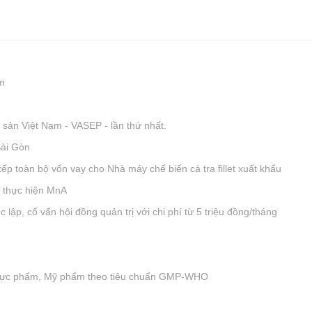
m
sản Việt Nam - VASEP - lần thứ nhất.
Sài Gòn
p toàn bộ vốn vay cho Nhà máy chế biến cá tra fillet xuất khẩu
ể thực hiện MnA
 lập, cố vấn hội đồng quản trị với chi phí từ 5 triệu đồng/tháng
hực phẩm, Mỹ phẩm theo tiêu chuẩn GMP-WHO