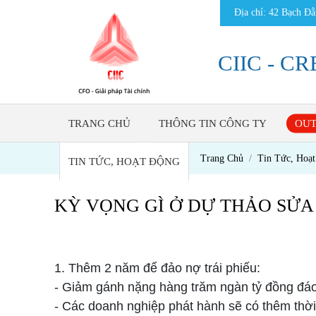
Địa chỉ: 42 Bạch 
CIIC - C
TRANG CHỦ
THÔNG TIN CÔNG TY
OUT
Trang Chủ
Tin Tức, Hoạ
TIN TỨC, HOẠT ĐỘNG
KỲ VỌNG GÌ Ở DỰ THẢO SỬA 
1. Thêm 2 năm để đảo nợ trái phiếu:
- Giảm gánh nặng hàng trăm ngàn tỷ đồng đáo
- Các doanh nghiệp phát hành sẽ có thêm thời 