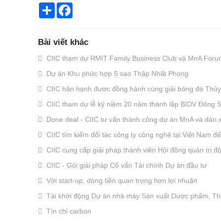
Chia
Facebook
sẻ
Bài viết khác
CIIC tham dự RMIT Family Business Club và MnA Foru
Dự án Khu phức hợp 5 sao Thập Nhất Phong
CIIC hân hạnh được đồng hành cùng giải bóng đá Thủy 
CIIC tham dự lễ kỷ niệm 20 năm thành lập BIDV Đông 
Done deal - CIIC tư vấn thành công dự án MnA và dàn xế
CIIC tìm kiếm đối tác công ty công nghệ tại Việt Nam đ
CIIC cung cấp giải pháp thành viên Hội đồng quản trị độc
CIIC - Gói giải pháp Cố vấn Tài chính Dự án đầu tư
Với start-up, dòng tiền quan trọng hơn lợi nhuận
Tái khởi động Dự án nhà máy Sản xuất Dược phẩm, T
Tín chỉ carbon