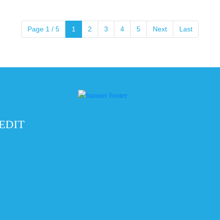
Page 1 / 5
1
2
3
4
5
Next
Last
REDIT