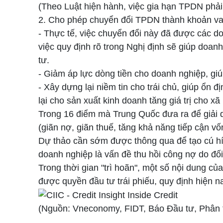
(Theo Luật hiện hành, việc gia hạn TPDN phải
2. Cho phép chuyển đổi TPDN thành khoản vay
- Thực tế, việc chuyển đổi này đã được các d
việc quy định rõ trong Nghị định sẽ giúp doan
tư.
- Giảm áp lực dòng tiền cho doanh nghiệp, gi
- Xây dựng lại niềm tin cho trái chủ, giúp ổn đị
lại cho sản xuất kinh doanh tăng giá trị cho x
Trong 16 điểm mà Trung Quốc đưa ra để giải qu
(giãn nợ, giãn thuế, tăng khả năng tiếp cận 
Dự thảo cần sớm được thông qua để tạo cú hích
doanh nghiệp là vấn đề thu hồi công nợ do đối 
Trong thời gian "trì hoãn", một số nội dung củ
được quyền đầu tư trái phiếu, quy định hiện n
(Nguồn: Vneconomy, FIDT, Báo Đầu tư, Phân tí