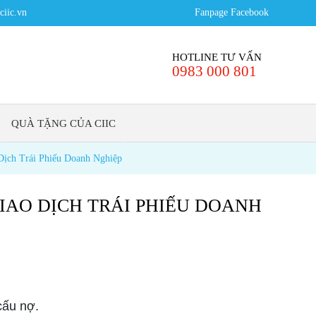
iic.vn
Fanpage Facebook
HOTLINE TƯ VẤN
0983 000 801
QUÀ TẶNG CỦA CIIC
ịch Trái Phiếu Doanh Nghiệp
GIAO DỊCH TRÁI PHIẾU DOANH
cấu nợ.