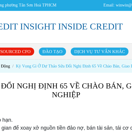
Đằng phường Tân Sơn Hoà TPHCM
Email:
winwin@c
REDIT INSIGHT INSIDE CREDIT
SOURCED CFO
ĐÀO TẠO
DỊCH VỤ TƯ VẤN KHÁC
t Động
Kỳ Vọng Gì Ở Dự Thảo Sửa Đổi Nghị Định 65 Về Chào Bán, Giao D
ĐỔI NGHỊ ĐỊNH 65 VỀ CHÀO BÁN, 
NGHIỆP
 hạn.
gian để xoay xở nguồn tiền đảo nợ, bán tài sản, tái cơ 