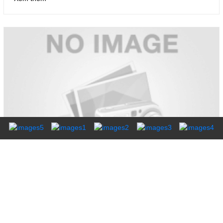
BỘ PHẬN TÀI CHÍNH CHƯA HIỆU QUẢ
Chi phí thuê Giám đốc tài chính quá lớn, hiệu quả không như