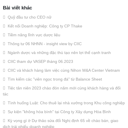
Bài viết khác
Quỹ đầu tư cho CEO nữ
Kết nối Doanh nghiệp: Công ty CP Thake
Tiềm năng lĩnh vực dược liệu
Thông tư 06 NHNN - insight view by CIIC
Ngành dược và những đặc thù tạo nên lợi thế cạnh tranh
CIIC tham dự VASEP tháng 06.2023
CIIC và khách hàng làm việc cùng Nihon M&A Center Vietnam
Tìm kiếm các "viên ngọc trong đá" từ Balance Sheet
Tiệc tân niên 2023 chào đón năm mới cùng khách hàng và đối
tác
Tình huống Luật: Cho thuê lại nhà xưởng trong Khu công nghiệp
Sự kiện "không hòa bình" tại Công ty Xây dựng Hòa Bình
Kỳ vọng gì ở Dự thảo sửa đổi Nghị định 65 về chào bán, giao
dịch trái phiếu doanh nghiệp