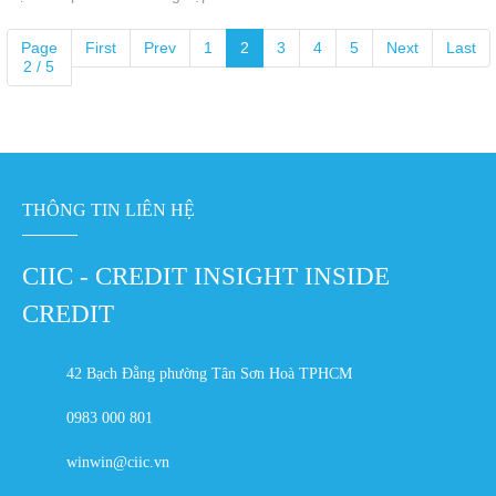
Page
First
Prev
1
2
3
4
5
Next
Last
2 / 5
THÔNG TIN LIÊN HỆ
CIIC - CREDIT INSIGHT INSIDE
CREDIT
42 Bạch Đằng phường Tân Sơn Hoà TPHCM
0983 000 801
winwin@ciic.vn