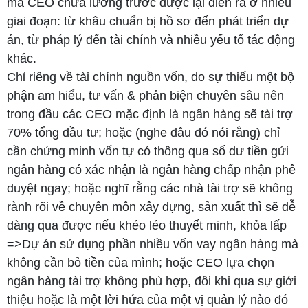
mà CEO chưa lường trước được lại diễn ra ở nhiều
giai đoạn: từ khâu chuẩn bị hồ sơ đến phát triển dự
án, từ pháp lý đến tài chính và nhiều yếu tố tác động
khác.
Chỉ riêng về tài chính nguồn vốn, do sự thiếu một bộ
phận am hiểu, tư vấn & phản biện chuyên sâu nên
trong đầu các CEO mặc định là ngân hàng sẽ tài trợ
70% tổng đầu tư; hoặc (nghe đâu đó nói rằng) chỉ
cần chứng minh vốn tự có thông qua số dư tiền gửi
ngân hàng có xác nhận là ngân hàng chấp nhận phê
duyệt ngay; hoặc nghĩ rằng các nhà tài trợ sẽ không
rành rõi về chuyên môn xây dựng, sản xuất thì sẽ dễ
dàng qua được nếu khéo léo thuyết minh, khỏa lấp
=>Dự án sử dụng phần nhiều vốn vay ngân hàng mà
không cần bỏ tiền của mình; hoặc CEO lựa chọn
ngân hàng tài trợ không phù hợp, đôi khi qua sự giới
thiệu hoặc là một lời hứa của một vị quản lý nào đó