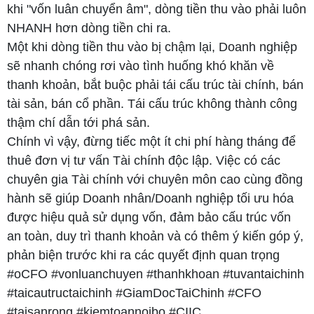
khi "vốn luân chuyển âm", dòng tiền thu vào phải luôn
Gói Dịch vụ
NHANH hơn dòng tiền chi ra.
Đào tạo
Một khi dòng tiền thu vào bị chậm lại, Doanh nghiệp
sẽ nhanh chóng rơi vào tình huống khó khăn về
Giới thiệu
thanh khoản, bắt buộc phải tái cấu trúc tài chính, bán
chương trình
tài sản, bán cổ phần. Tái cấu trúc không thành công
thậm chí dẫn tới phá sản.
đào tạo
Chính vì vậy, đừng tiếc một ít chi phí hàng tháng để
Đặc trưng
thuê đơn vị tư vấn Tài chính độc lập. Việc có các
chuyên gia Tài chính với chuyên môn cao cùng đồng
của CIIC
hành sẽ giúp Doanh nhân/Doanh nghiệp tối ưu hóa
Các khóa
được hiệu quả sử dụng vốn, đảm bảo cấu trúc vốn
an toàn, duy trì thanh khoản và có thêm ý kiến góp ý,
đào tạo
phản biện trước khi ra các quyết định quan trọng
Dịch vụ tư
#oCFO #vonluanchuyen #thanhkhoan #tuvantaichinh
#taicautructaichinh #GiamDocTaiChinh #CFO
vấn khác
#taisanrong #kiemtoannoibo #CIIC