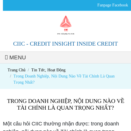
Fanpage Facebook
CIIC - CREDIT INSIGHT INSIDE CREDIT
MENU
Trang chủ
Trang Chủ
Tin Tức, Hoạt Động
Trong Doanh Nghiệp, Nội Dung Nào Về Tài Chính Là Quan
Thông tin
Trọng Nhất?
công ty
TRONG DOANH NGHIỆP, NỘI DUNG NÀO VỀ
Giới thiệu
TÀI CHÍNH LÀ QUAN TRỌNG NHẤT?
CIIC
Một câu hỏi CIIC thường nhận được: trong doanh
Ban Điều