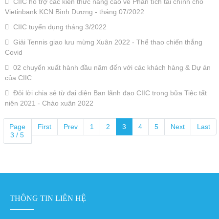
CIIC hỗ trợ các kiến thức nâng cao về Phân tích tài chính cho
Tin tức, Hoạt
Vietinbank KCN Bình Dương - tháng 07/2022
động
CIIC tuyển dụng tháng 3/2022
Liên hệ
Giải Tennis giao lưu mừng Xuân 2022 - Thể thao chiến thắng
Covid
02 chuyến xuất hành đầu năm đến với các khách hàng & Dự án
của CIIC
Đôi lời chia sẻ từ đại diện Ban lãnh đạo CIIC trong bữa Tiệc tất
niên 2021 - Chào xuân 2022
Page
First
Prev
1
2
3
4
5
Next
Last
3 / 5
THÔNG TIN LIÊN HỆ