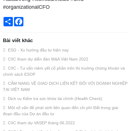
Dịch vụ theo
#organizationalCFO
nhu cầu
Chia
Facebook
sẻ
Dịch vụ Kế
toán
Bài viết khác
ESG - Xu hướng đầu tư hiện nay
Quà tặng
CIIC tham dự diễn đàn M&A Việt Nam 2022
của ciic
CIIC - Tư vấn niêm yết cổ phần trên thị trường chứng khoán và
Phân tích
chính sách ESOP
CẨM NANG VỀ GIAO DỊCH LIÊN KẾT ĐỐI VỚI DOANH NGHIỆP
của CIIC
TẠI VIỆT NAM
Cẩm nang
Dịch vụ Kiểm tra sức khỏe tài chính (Health Check)
Một số vấn đề phát sinh liên quan đến chi phí Đất trong giai
phân tích,
đoạn đầu của Dự án đầu tư
thẩm định
CIIC tham dự VASEP tháng 06.2022