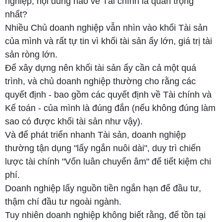
nghiệp, nội dung nào về Tài chính là quan trọng
nhất?
hành
Nhiều Chủ doanh nghiệp vẫn nhìn vào khối Tài sản
Thư ngỏ
của mình và rất tự tin vì khối tài sản ấy lớn, giá trị tài
sản ròng lớn.
outsourced
Để xây dựng nên khối tài sản ấy cần cả một quá
cfo
trình, và chủ doanh nghiệp thường cho rằng các
quyết định - bao gồm các quyết định về Tài chính và
Giới thiệu về
Kế toán - của mình là đúng đắn (nếu không đúng làm
CIIC oCFO
sao có được khối tài sản như vậy).
Các tồn tại
Và để phát triển nhanh Tài sản, doanh nghiệp
thường tận dụng "lấy ngắn nuôi dài", duy trì chiến
của Doanh
lược tài chính "Vốn luân chuyển âm" để tiết kiệm chi
nghiệp
phí.
Doanh nghiệp lấy nguồn tiền ngắn hạn để đầu tư,
Giá trị của
thậm chí đầu tư ngoài ngành.
CIIC
Tuy nhiên doanh nghiệp không biết rằng, để tồn tại